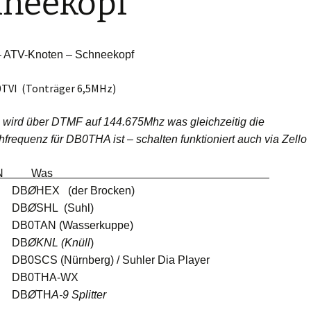
hneekopf
ATV-Knoten – Schneekopf
B0TVI (Tonträger 6,5MHz)
 wird über DTMF auf 144.675Mhz was gleichzeitig die
frequenz für DB0THA ist – schalten funktioniert auch via Zello
MF TON Was
 DB
Ø
HEX (der Brocken)
 DB
Ø
SHL (Suhl)
0TAN (Wasserkuppe)
 DB
ØKNL (Knüll
)
CS (Nürnberg) / Suhler Dia Player
B0THA-WX
 DB
Ø
TH
A-9 Splitter