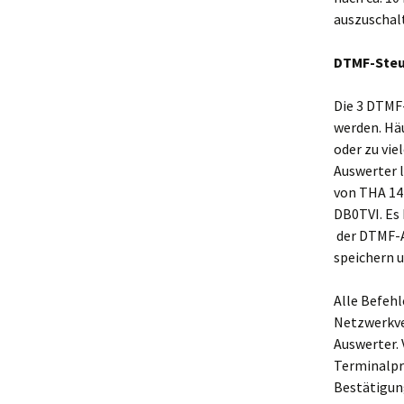
auszuschal
DTMF-Ste
Die 3 DTMF
werden. Häu
oder zu vi
Auswerter 
von THA 144
DB0TVI. Es
der DTMF-A
speichern u
Alle Befeh
Netzwerkve
Auswerter. V
Terminalpr
Bestätigun