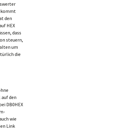
nswerter
rn kommt
at den
 auf HEX
ssen, dass
Ton steuern,
halten um
türlich die
ohne
 auf den
 bei DB0HEX
cm-
 auch wie
den Link