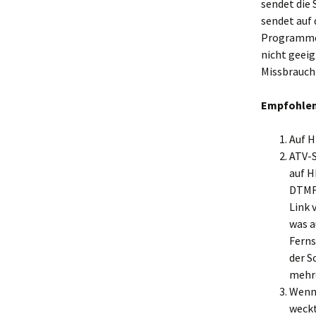
sendet die 
sendet auf
Programme,
nicht geeig
Missbrauch 
Empfohlene
Auf H
ATV-S
auf H
DTMF-
Link 
was a
Ferns
der S
mehre
Wenn 
weckt