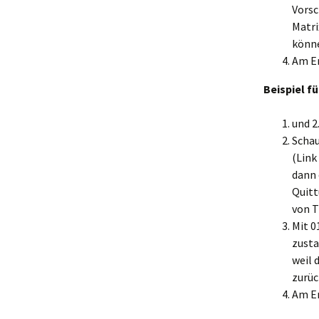
Vorsc
Matri
könn
Am En
Beispiel f
und 2
Schau
(Link
dann 
Quitt
von T
Mit 0
zusta
weil 
zurüc
Am En