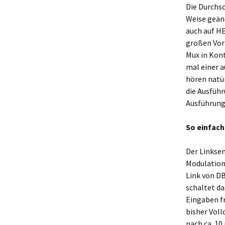
Die Durchs
Weise geänd
auch auf HE
großen Vort
Mux in Kon
mal einer a
hören natü
die Ausführ
Ausführung 
So einfach
Der Linkse
Modulation
Link von D
schaltet d
Eingaben fr
bisher Voll
nach ca. 10