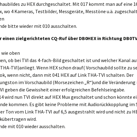
haubildes zu HEX durchgeschaltet. Mit 017 kommt man auf eine 1
x, wo 4 Kameras, Testbilder, Messgeräte, Messtöne u.ä. zugeschal
en
de bitte wieder mit 010 ausschalten.
ür einen zielgerichteten CQ-Ruf über DB0HEX in Richtung DB0TV
. wie oben
en, ob bei TVI das 4-fach-Bild geschaltet ist und welcher Kanal auf
 THA-TVI)anliegt. Wenn HEX schon drauf( Vorschaubild sollte zu se
ok, wenn nicht, dann mit 041 HEX auf Link THA-TVI schalten. Der
ungston im Vorschaubild (Morsezeichen „R“)und die Veränderung i
VI geben die Gewissheit einer erfolgreichen Befehlseingabe.
14 wird nun TVI direkt auf HEX Mux geschaltet und schon könnte e
nde kommen. Es gibt keine Probleme mit Audiorückkopplung im 
der Ton vom Link THA-TVI auf 6,5 ausgestrahlt wird und nicht zu H
kübertragen wird.
de mit 010 wieder ausschalten.