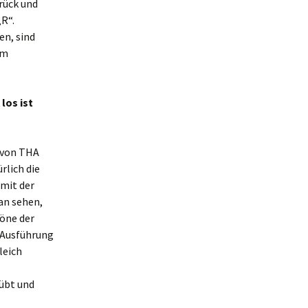
urück und
R“.
en, sind
Um
los ist
 von THA
rlich die
mit der
an sehen,
töne der
 Ausführung
leich
 übt und