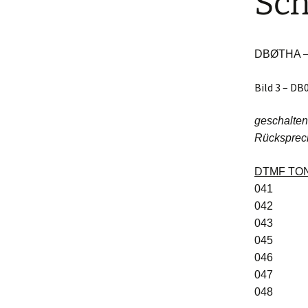
Sc
DBØTHA – 
Bild 3 – D
geschalten
Rücksprech
DT
041
042
043 DB
045
046 DB0S
047 D
048