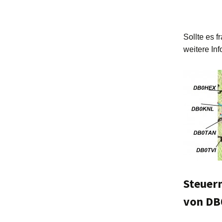
Sollte es 
weitere In
Steuerm
von DB