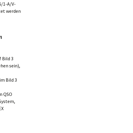
6/1-A/V-
tet werden
I
 Bild 3
hen sein),
m Bild 3
in QSO
System,
EX