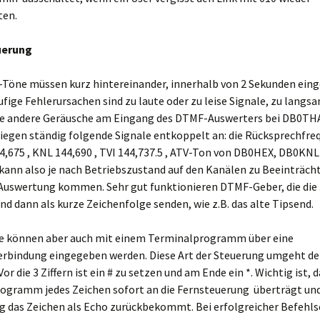
ten.
uerung
-Töne müssen kurz hintereinander, innerhalb von 2 Sekunden ein
fige Fehlerursachen sind zu laute oder zu leise Signale, zu lang
ele andere Geräusche am Eingang des DTMF-Auswerters bei DB0TH
liegen ständig folgende Signale entkoppelt an: die Rücksprechfr
,675 , KNL 144,690 , TVI 144,737.5 , ATV-Ton von DB0HEX, DB0KNL
 kann also je nach Betriebszustand auf den Kanälen zu Beeinträc
uswertung kommen. Sehr gut funktionieren DTMF-Geber, die die
nd dann als kurze Zeichenfolge senden, wie z.B. das alte Tipsend.
le können aber auch mit einem Terminalprogramm über eine
rbindung eingegeben werden. Diese Art der Steuerung umgeht d
or die 3 Ziffern ist ein # zu setzen und am Ende ein *. Wichtig ist, 
ogramm jedes Zeichen sofort an die Fernsteuerung überträgt und
g das Zeichen als Echo zurückbekommt. Bei erfolgreicher Befehl