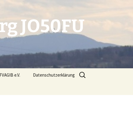
erg JO50FU
Suchen
FVAGIB e.V.
Datenschutzerklärung
nach:
ponsoren