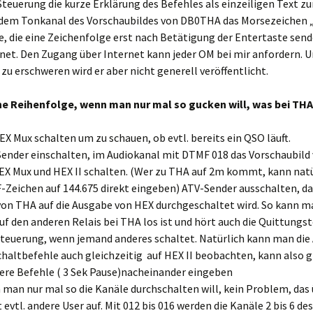
Steuerung die kurze Erklärung des Befehles als einzeiligen Text z
 dem Tonkanal des Vorschaubildes von DB0THA das Morsezeichen „
 die eine Zeichenfolge erst nach Betätigung der Entertaste send
net. Den Zugang über Internet kann jeder OM bei mir anfordern. 
zu erschweren wird er aber nicht generell veröffentlicht.
 Reihenfolge, wenn man nur mal so gucken will, was bei THA 
EX Mux schalten um zu schauen, ob evtl. bereits ein QSO läuft.
ender einschalten, im Audiokanal mit DTMF 018 das Vorschaubild
EX Mux und HEX II schalten. (Wer zu THA auf 2m kommt, kann natü
Zeichen auf 144.675 direkt eingeben) ATV-Sender ausschalten, da
von THA auf die Ausgabe von HEX durchgeschaltet wird. So kann m
uf den anderen Relais bei THA los ist und hört auch die Quittungs
teuerung, wenn jemand anderes schaltet. Natürlich kann man die
chaltbefehle auch gleichzeitig auf HEX II beobachten, kann also g
re Befehle ( 3 Sek Pause)nacheinander eingeben
man nur mal so die Kanäle durchschalten will, kein Problem, das
 evtl. andere User auf. Mit 012 bis 016 werden die Kanäle 2 bis 6 des