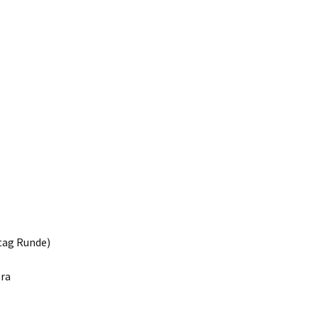
tag Runde)
era