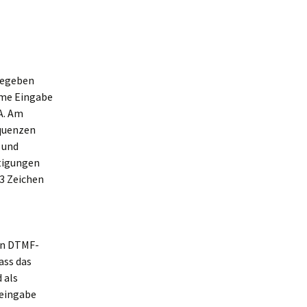
gegeben
same Eingabe
A. Am
equenzen
 und
htigungen
 3 Zeichen
en DTMF-
dass das
 als
seingabe