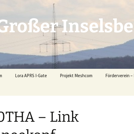
Großer Inselsb
cm
Lora APRS I-Gate
Projekt Meshcom
Förderverein – 
Mitglieder
Spenden und S
0THA – Link
Satzung