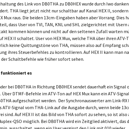
chaltung des Link von DB0THA zu DB0HEX wurde durch Iwo danke
ert. THA liegt jetzt nicht nur schaltbar auf Kanal HEX II, sonde
X Mux raus. Die beiden 13cm-Eingaben haben aber Vorrang. Dies h
eil, dass User von TVI, TAN, KNL und SHL zielgerichtet mit Usern
takt kommen können und nicht auf den seltenen Zufall warten mü
uf HEX II schaltet. User von HEX Mux, welche THA über ihren ATV-
rlich keine Quittungstöne von THA, müssen also auf Empfang sc
ung ihres Steuerbefehles zu kontrollieren. Auf HEX II kann man na
der Schaltbefehle wie früher sofort sehen.
 funktioniert es
nder bei DB0THA in Richtung DB0HEX sendet dauerhaft ein Signal 
. Über DTMF-Befehle im ATV-Ton auf HEX Mux kann ein ATV-Signal
B0THA aufgeschaltet werden. Der Synchronauswerter am Link-RX
as ATV-Signal vom THA-Link auf die Ausgabe durch, wenn beide 13
ei sind. Auf HEX II ist das Bild von THA sofort zu sehen, so ist also
duplex-QSO möglich. Bei DB0THA wird ein Zeitglied aktiviert, das 
 min ausschaltet, wenn ein User vergisst den Link mit 010 wieder