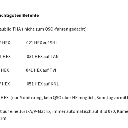
wichtigsten Befehle
aubild THA ( nicht zum QSO-fahren gedacht)
auf HEX 021 HEX auf SHL
auf HEX 031 HEX auf TAN
auf HEX 041 HEX auf TVI
auf HEX 051 HEX auf KNL
f HEX (nur Monitoring, kein QSO über HF möglich, Sonntagvormit
t auf eine 16/1-A/V-Matrix, immer automatisch auf Bild 070, Kam
urm